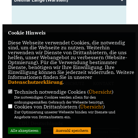
Cookie Hinweis
Diese Webseite verwendet Cookies, die notwendig
Herzlich Willkommen bei der CDU Warstein
sind, um die Webseite zu nutzen. Weiterhin
verwenden wir Dienste von Drittanbietern, die uns
helfen, unser Webangebot zu verbessern (Website-
Optmierung). Für die Verwendung bestimmter
Dienste, benötigen wir Ihre Einwilligung. Ihre
Einwilligung können Sie jederzeit widerrufen. Weitere
Informationen finden Sie in unserer
Datenschutzerklärung
.
IMPRESSUM
DATENSCHUTZ
KONTAKT
Technisch notwendige Cookies (
Übersicht
)
CDU Kreis Soest
Die notwendigen Cookies werden allein für den
ordnungsgemäßen Gebrauch der Webseite benötigt.
Cookies von Drittanbietern (
Übersicht
)
CDU Nordrhein-Westfalen
Zur Optimierung unserer Webseite binden wir Dienste und
Angebote von Drittanbietern ein.
CDU Deutschlands
Alle akzeptieren
Auswahl speichern
@2026 CDU Stadtverband
Realisation: Sharkness Media