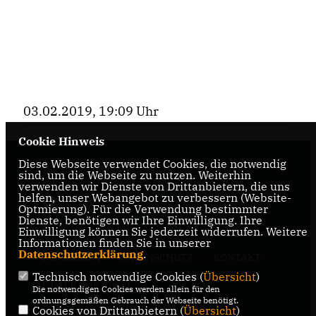
03.02.2019, 19:09 Uhr
Cookie Hinweis
Diese Webseite verwendet Cookies, die notwendig
Herzlich Willkommen bei der CDU Warstein
sind, um die Webseite zu nutzen. Weiterhin
verwenden wir Dienste von Drittanbietern, die uns
helfen, unser Webangebot zu verbessern (Website-
Optmierung). Für die Verwendung bestimmter
Dienste, benötigen wir Ihre Einwilligung. Ihre
Einwilligung können Sie jederzeit widerrufen. Weitere
Informationen finden Sie in unserer
Datenschutzerklärung
.
IMPRESSUM
DATENSCHUTZ
KONTAKT
Technisch notwendige Cookies (
Übersicht
)
CDU Kreis Soest
Die notwendigen Cookies werden allein für den
ordnungsgemäßen Gebrauch der Webseite benötigt.
Cookies von Drittanbietern (
Übersicht
)