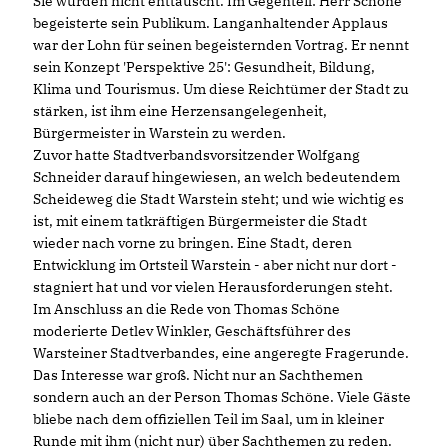
Sie wurden nicht enttäuscht. Im Gegenteil: Herr Schöne
begeisterte sein Publikum. Langanhaltender Applaus
war der Lohn für seinen begeisternden Vortrag. Er nennt
sein Konzept 'Perspektive 25': Gesundheit, Bildung,
Klima und Tourismus. Um diese Reichtümer der Stadt zu
stärken, ist ihm eine Herzensangelegenheit,
Bürgermeister in Warstein zu werden.
Zuvor hatte Stadtverbandsvorsitzender Wolfgang
Schneider darauf hingewiesen, an welch bedeutendem
Scheideweg die Stadt Warstein steht; und wie wichtig es
ist, mit einem tatkräftigen Bürgermeister die Stadt
wieder nach vorne zu bringen. Eine Stadt, deren
Entwicklung im Ortsteil Warstein - aber nicht nur dort -
stagniert hat und vor vielen Herausforderungen steht.
Im Anschluss an die Rede von Thomas Schöne
moderierte Detlev Winkler, Geschäftsführer des
Warsteiner Stadtverbandes, eine angeregte Fragerunde.
Das Interesse war groß. Nicht nur an Sachthemen
sondern auch an der Person Thomas Schöne. Viele Gäste
bliebe nach dem offiziellen Teil im Saal, um in kleiner
Runde mit ihm (nicht nur) über Sachthemen zu reden.